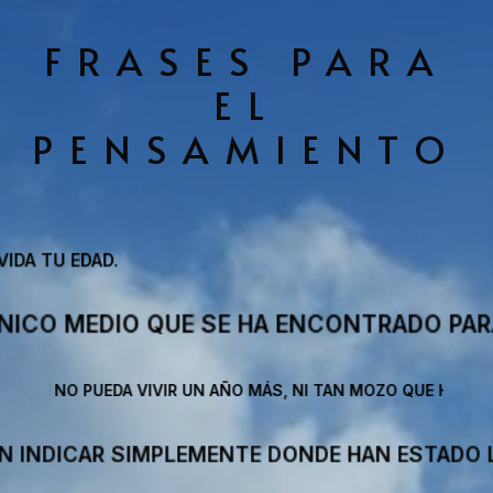
de
vídeo
FRASES PARA
EL
PENSAMIENTO
E SE HA ENCONTRADO PARA VIVIR MUCHO 
A VIVIR UN AÑO MÁS, NI TAN MOZO QUE HOY NO PUDIESE MORI
PLEMENTE DONDE HAN ESTADO LAS SONRISAS.