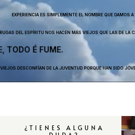
CIA ES SIMPLEMENTE EL NOMBRE QUE DAMOS A NUESTROS ERR
ÍRITU NOS HACEN MÁS VIEJOS QUE LAS DE LA CARA.
.
FÍAN DE LA JUVENTUD PORQUE HAN SIDO JÓVENES.
¿TIENES ALGUNA
DUDA?